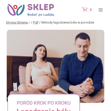
Przejdź
do
0
treści
Strona Główna
/
/
Pdf
/
Metody łagodzenia bólu w porodzie