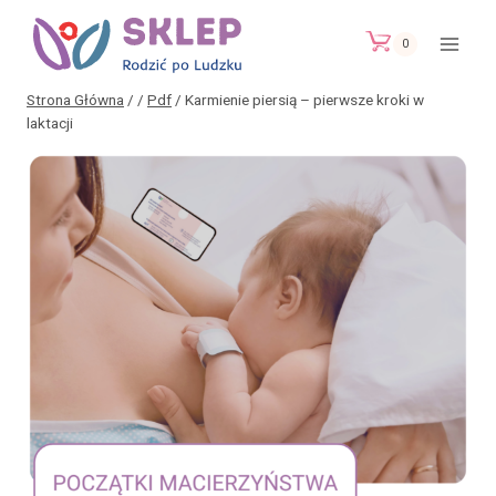
Przejdź
do
0
treści
Strona Główna
/
/
Pdf
/
Karmienie piersią – pierwsze kroki w
laktacji