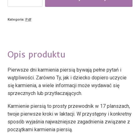
piersią
-
Kategoria:
Pdf
pierwsze
kroki
w
laktacji
Opis produktu
Pierwsze dni karmienia piersią bywają pełne pytań i
wątpliwości. Zarówno Ty, jak i dziecko dopiero uczycie
się karmienia, a wiele informacji może wydawać się
sprzecznych lub przytłaczających.
Karmienie piersią to prosty przewodnik w 17 planszach,
twoje pierwsze kroki w laktacji. W przystępny i konkretny
sposób wyjaśnia najważniejsze zagadnienia związane z
początkami karmienia piersią.