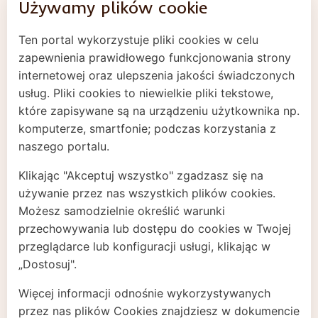
Używamy plików cookie
Regulamin
Ten portal wykorzystuje pliki cookies w celu
Polityka prywatności
zapewnienia prawidłowego funkcjonowania strony
Cookies
internetowej oraz ulepszenia jakości świadczonych
usług. Pliki cookies to niewielkie pliki tekstowe,
które zapisywane są na urządzeniu użytkownika np.
komputerze, smartfonie; podczas korzystania z
naszego portalu.
Klikając "Akceptuj wszystko" zgadzasz się na
używanie przez nas wszystkich plików cookies.
Możesz samodzielnie określić warunki
przechowywania lub dostępu do cookies w Twojej
Projekt zrealizowano dzięki dotacji od Fundacji
przeglądarce lub konfiguracji usługi, klikając w
im. Stefana Batorego.
„Dostosuj".
Więcej informacji odnośnie wykorzystywanych
przez nas plików Cookies znajdziesz w dokumencie