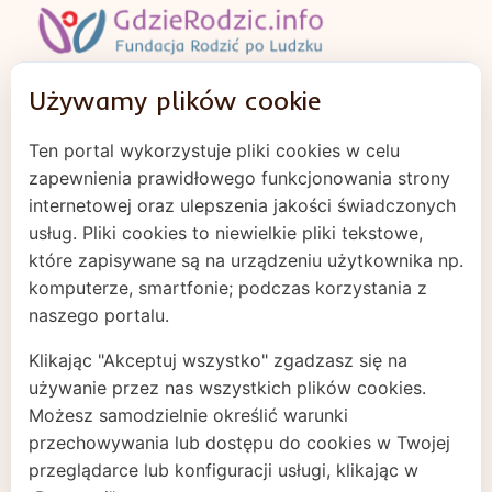
Używamy plików cookie
Regulamin
Ten portal wykorzystuje pliki cookies w celu
Polityka prywatności
zapewnienia prawidłowego funkcjonowania strony
Cookies
internetowej oraz ulepszenia jakości świadczonych
usług. Pliki cookies to niewielkie pliki tekstowe,
które zapisywane są na urządzeniu użytkownika np.
komputerze, smartfonie; podczas korzystania z
naszego portalu.
Klikając "Akceptuj wszystko" zgadzasz się na
używanie przez nas wszystkich plików cookies.
Możesz samodzielnie określić warunki
przechowywania lub dostępu do cookies w Twojej
Projekt zrealizowano dzięki dotacji od Fundacji
przeglądarce lub konfiguracji usługi, klikając w
im. Stefana Batorego.