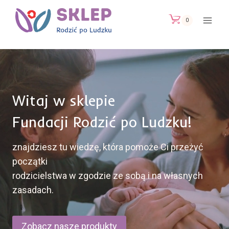
Przejdź
do
0
treści
Witaj w sklepie
Fundacji Rodzić po Ludzku!
znajdziesz tu wiedzę, która pomoże Ci przeżyć
początki
rodzicielstwa w zgodzie ze sobą i na własnych
zasadach.
Zobacz nasze produkty