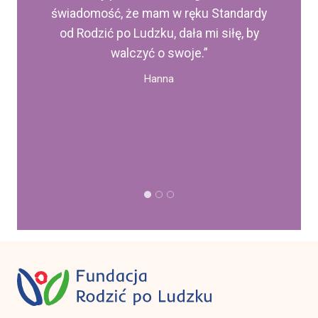
mnie przed chaosem informacyjnym w
sieci”
Barbara
…